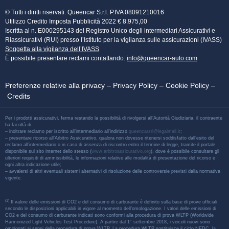
© Tutti i diritti riservati. Queencar S.r.l. P.IVA 08091210016
Utilizzo Credito Imposta Pubblicità 2022 € 8.975,00
Iscritta al n. E000295143 del Registro Unico degli intermediari Assicurativi e
Riassicurativi (RUI) presso l’Istituto per la vigilanza sulle assicurazioni (IVASS)
Soggetta alla vigilanza dell’IVASS
È possibile presentare reclami contattando:
info@queencar-auto.com
Preferenze relative alla privacy
–
Privacy Policy
–
Cookie Policy
–
Credits
Per i prodotti assicurativi, ferma restando la possibilità di rivolgersi all’Autorità Giudiziaria, il contraente
ha facoltà di:
– inoltrare reclamo per iscritto all’intermediario all’indirizzo
queencarsrl@legalmail.it
;
– presentare ricorso all’Arbitro Assicurativo, qualora non dovesse ritenersi soddisfatto dall’esito del
reclamo all’intermediario o in caso di assenza di riscontro entro il termine di legge, tramite il portale
disponibile sul sito internet dello stesso (
www.arbitroassicurativo.org
), dove è possibile consultare gli
ulteriori requisiti di ammissibilità, le informazioni relative alle modalità di presentazione del ricorso e
ogni altra indicazione utile;
– avvalersi di altri eventuali sistemi alternativi di risoluzione delle controversie previsti dalla normativa
vigente.
(1)
Il valore delle emissioni di CO2 e del consumo di carburante è definito sulla base di prove ufficiali
secondo le disposizioni applicabili in vigore al momento dell’omologazione. I valori delle emissioni di
CO2 e del consumo di carburante indicati sono conformi alla procedura di prova WLTP (Worldwide
Harmonized Light Vehicles Test Procedure). A partire dal 1° settembre 2018, i veicoli nuovi sono
omologati ai sensi della procedura di prova WLTP. La procedura WLTP sostituisce il ciclo NEDC, la