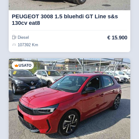
PEUGEOT 3008 1.5 bluehdi GT Line s&s
130cv eat8
€
15.900
Diesel
107392 Km
USATO