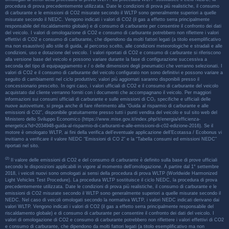
procedura di prova precedentemente utilizzata. Date le condizioni di prova più realistiche, il consumo
di carburante e le emissioni di CO2 misurate secondo il WLTP sono generalmente superiori a quelle
misurate secondo il NEDC. Vengono indicati i valori di CO2 (il gas a effetto serra principalmente
responsabile del riscaldamento globale) e di consumo di carburante per consentire il confronto dei dati
del veicolo. I valori di omologazione di CO2 e consumo di carburante potrebbero non riflettere i valori
effettivi di CO2 e consumo di carburante, che dipendono da molti fattori legati (a titolo esemplificativo
ma non esaustivo) allo stile di guida, al percorso scelto, alle condizioni meteorologiche e stradali e alle
condizioni, uso e dotazione del veicolo. I valori riportati di CO2 e consumo di carburante si riferiscono
alla versione base del veicolo e possono variare durante la fase di configurazione successiva a
seconda del tipo di equipaggiamento e / o delle dimensioni degli pneumatici che verranno selezionati. I
valori di CO2 e il consumo di carburante del veicolo configurato non sono definitivi e possono variare a
seguito di cambiamenti nel ciclo produttivo; valori più aggiornati saranno disponibili presso il
concessionario prescelto. In ogni caso, i valori ufficiali di CO2 e il consumo di carburante del veicolo
acquistato dal cliente verranno forniti con i documenti che accompagnano il veicolo. Per maggiori
informazioni sui consumi ufficiali di carburante e sulle emissioni di CO₂ specifiche e ufficiali delle
nuove autovetture, si prega anche di fare riferimento alla “Guida al risparmio di carburante e alle
emissioni di C02”, disponibile gratuitamente presso tutti i punti vendita del veicolo e sul sito web del
Ministero dello Sviluppo Economico (https://www.mise.gov.it/index.php/it/energia/efficienza-
energetica?id=2034948-guida-al-risparmio-di-carburanti-e-alle-emissioni-di-c02-edizione-2016). Se il
motore è omologato WLTP, ai fini della verifica dell’eventuale applicazione dell’Ecotassa / Ecobonus vi
invitiamo a verificare il valore NEDC “Emissioni di CO 2” e la “Tabella consumi ed emissioni NEDC”
riportati nel sito.
(2)
Il valore delle emissioni di CO2 e del consumo di carburante è definito sulla base di prove ufficiali
secondo le disposizioni applicabili in vigore al momento dell’omologazione. A partire dal 1° settembre
2018, i veicoli nuovi sono omologati ai sensi della procedura di prova WLTP (Worldwide Harmonized
Light Vehicles Test Procedure). La procedura WLTP sostituisce il ciclo NEDC, la procedura di prova
precedentemente utilizzata. Date le condizioni di prova più realistiche, il consumo di carburante e le
emissioni di CO2 misurate secondo il WLTP sono generalmente superiori a quelle misurate secondo il
NEDC. Nel caso di veicoli omologati secondo la normativa WLTP, i valori NEDC indicati derivano dai
valori WLTP. Vengono indicati i valori di CO2 (il gas a effetto serra principalmente responsabile del
riscaldamento globale) e di consumo di carburante per consentire il confronto dei dati del veicolo. I
valori di omologazione di CO2 e consumo di carburante potrebbero non riflettere i valori effettivi di CO2
e consumo di carburante, che dipendono da molti fattori legati (a titolo esemplificativo ma non