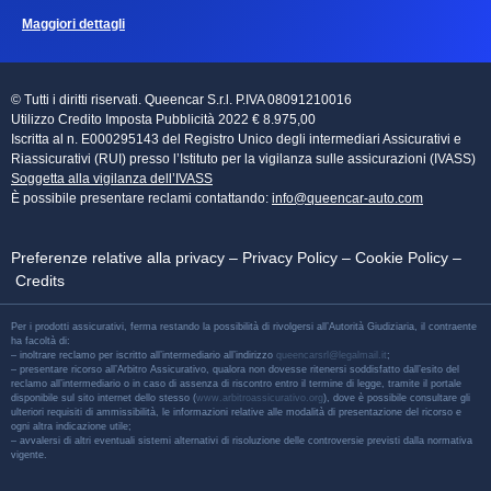
Maggiori dettagli
© Tutti i diritti riservati. Queencar S.r.l. P.IVA 08091210016
Utilizzo Credito Imposta Pubblicità 2022 € 8.975,00
Iscritta al n. E000295143 del Registro Unico degli intermediari Assicurativi e
Riassicurativi (RUI) presso l’Istituto per la vigilanza sulle assicurazioni (IVASS)
Soggetta alla vigilanza dell’IVASS
È possibile presentare reclami contattando:
info@queencar-auto.com
Preferenze relative alla privacy
–
Privacy Policy
–
Cookie Policy
–
Credits
Per i prodotti assicurativi, ferma restando la possibilità di rivolgersi all’Autorità Giudiziaria, il contraente
ha facoltà di:
– inoltrare reclamo per iscritto all’intermediario all’indirizzo
queencarsrl@legalmail.it
;
– presentare ricorso all’Arbitro Assicurativo, qualora non dovesse ritenersi soddisfatto dall’esito del
reclamo all’intermediario o in caso di assenza di riscontro entro il termine di legge, tramite il portale
disponibile sul sito internet dello stesso (
www.arbitroassicurativo.org
), dove è possibile consultare gli
ulteriori requisiti di ammissibilità, le informazioni relative alle modalità di presentazione del ricorso e
ogni altra indicazione utile;
– avvalersi di altri eventuali sistemi alternativi di risoluzione delle controversie previsti dalla normativa
vigente.