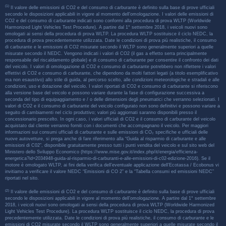
(1)
Il valore delle emissioni di CO2 e del consumo di carburante è definito sulla base di prove ufficiali
secondo le disposizioni applicabili in vigore al momento dell’omologazione. I valori delle emissioni di
CO2 e del consumo di carburante indicati sono conformi alla procedura di prova WLTP (Worldwide
Harmonized Light Vehicles Test Procedure). A partire dal 1° settembre 2018, i veicoli nuovi sono
omologati ai sensi della procedura di prova WLTP. La procedura WLTP sostituisce il ciclo NEDC, la
procedura di prova precedentemente utilizzata. Date le condizioni di prova più realistiche, il consumo
di carburante e le emissioni di CO2 misurate secondo il WLTP sono generalmente superiori a quelle
misurate secondo il NEDC. Vengono indicati i valori di CO2 (il gas a effetto serra principalmente
responsabile del riscaldamento globale) e di consumo di carburante per consentire il confronto dei dati
del veicolo. I valori di omologazione di CO2 e consumo di carburante potrebbero non riflettere i valori
effettivi di CO2 e consumo di carburante, che dipendono da molti fattori legati (a titolo esemplificativo
ma non esaustivo) allo stile di guida, al percorso scelto, alle condizioni meteorologiche e stradali e alle
condizioni, uso e dotazione del veicolo. I valori riportati di CO2 e consumo di carburante si riferiscono
alla versione base del veicolo e possono variare durante la fase di configurazione successiva a
seconda del tipo di equipaggiamento e / o delle dimensioni degli pneumatici che verranno selezionati. I
valori di CO2 e il consumo di carburante del veicolo configurato non sono definitivi e possono variare a
seguito di cambiamenti nel ciclo produttivo; valori più aggiornati saranno disponibili presso il
concessionario prescelto. In ogni caso, i valori ufficiali di CO2 e il consumo di carburante del veicolo
acquistato dal cliente verranno forniti con i documenti che accompagnano il veicolo. Per maggiori
informazioni sui consumi ufficiali di carburante e sulle emissioni di CO₂ specifiche e ufficiali delle
nuove autovetture, si prega anche di fare riferimento alla “Guida al risparmio di carburante e alle
emissioni di C02”, disponibile gratuitamente presso tutti i punti vendita del veicolo e sul sito web del
Ministero dello Sviluppo Economico (https://www.mise.gov.it/index.php/it/energia/efficienza-
energetica?id=2034948-guida-al-risparmio-di-carburanti-e-alle-emissioni-di-c02-edizione-2016). Se il
motore è omologato WLTP, ai fini della verifica dell’eventuale applicazione dell’Ecotassa / Ecobonus vi
invitiamo a verificare il valore NEDC “Emissioni di CO 2” e la “Tabella consumi ed emissioni NEDC”
riportati nel sito.
(2)
Il valore delle emissioni di CO2 e del consumo di carburante è definito sulla base di prove ufficiali
secondo le disposizioni applicabili in vigore al momento dell’omologazione. A partire dal 1° settembre
2018, i veicoli nuovi sono omologati ai sensi della procedura di prova WLTP (Worldwide Harmonized
Light Vehicles Test Procedure). La procedura WLTP sostituisce il ciclo NEDC, la procedura di prova
precedentemente utilizzata. Date le condizioni di prova più realistiche, il consumo di carburante e le
emissioni di CO2 misurate secondo il WLTP sono generalmente superiori a quelle misurate secondo il