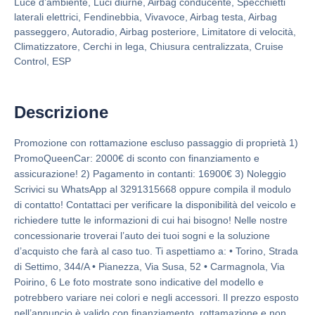
Luce d’ambiente, Luci diurne, Airbag conducente, Specchietti
laterali elettrici, Fendinebbia, Vivavoce, Airbag testa, Airbag
passeggero, Autoradio, Airbag posteriore, Limitatore di velocità,
Climatizzatore, Cerchi in lega, Chiusura centralizzata, Cruise
Control, ESP
Descrizione
Promozione con rottamazione escluso passaggio di proprietà 1)
PromoQueenCar: 2000€ di sconto con finanziamento e
assicurazione! 2) Pagamento in contanti: 16900€ 3) Noleggio
Scrivici su WhatsApp al 3291315668 oppure compila il modulo
di contatto! Contattaci per verificare la disponibilità del veicolo e
richiedere tutte le informazioni di cui hai bisogno! Nelle nostre
concessionarie troverai l’auto dei tuoi sogni e la soluzione
d’acquisto che farà al caso tuo. Ti aspettiamo a: • Torino, Strada
di Settimo, 344/A • Pianezza, Via Susa, 52 • Carmagnola, Via
Poirino, 6 Le foto mostrate sono indicative del modello e
potrebbero variare nei colori e negli accessori. Il prezzo esposto
nell’annuncio è valido con finanziamento, rottamazione e non