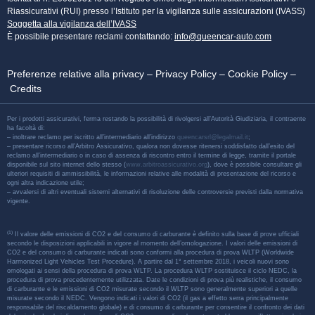
Riassicurativi (RUI) presso l’Istituto per la vigilanza sulle assicurazioni (IVASS)
Soggetta alla vigilanza dell’IVASS
È possibile presentare reclami contattando:
info@queencar-auto.com
Preferenze relative alla privacy
–
Privacy Policy
–
Cookie Policy
–
Credits
Per i prodotti assicurativi, ferma restando la possibilità di rivolgersi all’Autorità Giudiziaria, il contraente
ha facoltà di:
– inoltrare reclamo per iscritto all’intermediario all’indirizzo
queencarsrl@legalmail.it
;
– presentare ricorso all’Arbitro Assicurativo, qualora non dovesse ritenersi soddisfatto dall’esito del
reclamo all’intermediario o in caso di assenza di riscontro entro il termine di legge, tramite il portale
disponibile sul sito internet dello stesso (
www.arbitroassicurativo.org
), dove è possibile consultare gli
ulteriori requisiti di ammissibilità, le informazioni relative alle modalità di presentazione del ricorso e
ogni altra indicazione utile;
– avvalersi di altri eventuali sistemi alternativi di risoluzione delle controversie previsti dalla normativa
vigente.
(1)
Il valore delle emissioni di CO2 e del consumo di carburante è definito sulla base di prove ufficiali
secondo le disposizioni applicabili in vigore al momento dell’omologazione. I valori delle emissioni di
CO2 e del consumo di carburante indicati sono conformi alla procedura di prova WLTP (Worldwide
Harmonized Light Vehicles Test Procedure). A partire dal 1° settembre 2018, i veicoli nuovi sono
omologati ai sensi della procedura di prova WLTP. La procedura WLTP sostituisce il ciclo NEDC, la
procedura di prova precedentemente utilizzata. Date le condizioni di prova più realistiche, il consumo
di carburante e le emissioni di CO2 misurate secondo il WLTP sono generalmente superiori a quelle
misurate secondo il NEDC. Vengono indicati i valori di CO2 (il gas a effetto serra principalmente
responsabile del riscaldamento globale) e di consumo di carburante per consentire il confronto dei dati