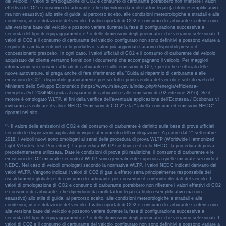
del veicolo. I valori di omologazione di CO2 e consumo di carburante potrebbero non riflettere i valori
effettivi di CO2 e consumo di carburante, che dipendono da molti fattori legati (a titolo esemplificativo
ma non esaustivo) allo stile di guida, al percorso scelto, alle condizioni meteorologiche e stradali e alle
condizioni, uso e dotazione del veicolo. I valori riportati di CO2 e consumo di carburante si riferiscono
alla versione base del veicolo e possono variare durante la fase di configurazione successiva a
seconda del tipo di equipaggiamento e / o delle dimensioni degli pneumatici che verranno selezionati. I
valori di CO2 e il consumo di carburante del veicolo configurato non sono definitivi e possono variare a
seguito di cambiamenti nel ciclo produttivo; valori più aggiornati saranno disponibili presso il
concessionario prescelto. In ogni caso, i valori ufficiali di CO2 e il consumo di carburante del veicolo
acquistato dal cliente verranno forniti con i documenti che accompagnano il veicolo. Per maggiori
informazioni sui consumi ufficiali di carburante e sulle emissioni di CO₂ specifiche e ufficiali delle
nuove autovetture, si prega anche di fare riferimento alla “Guida al risparmio di carburante e alle
emissioni di C02”, disponibile gratuitamente presso tutti i punti vendita del veicolo e sul sito web del
Ministero dello Sviluppo Economico (https://www.mise.gov.it/index.php/it/energia/efficienza-
energetica?id=2034948-guida-al-risparmio-di-carburanti-e-alle-emissioni-di-c02-edizione-2016). Se il
motore è omologato WLTP, ai fini della verifica dell’eventuale applicazione dell’Ecotassa / Ecobonus vi
invitiamo a verificare il valore NEDC “Emissioni di CO 2” e la “Tabella consumi ed emissioni NEDC”
riportati nel sito.
(2)
Il valore delle emissioni di CO2 e del consumo di carburante è definito sulla base di prove ufficiali
secondo le disposizioni applicabili in vigore al momento dell’omologazione. A partire dal 1° settembre
2018, i veicoli nuovi sono omologati ai sensi della procedura di prova WLTP (Worldwide Harmonized
Light Vehicles Test Procedure). La procedura WLTP sostituisce il ciclo NEDC, la procedura di prova
precedentemente utilizzata. Date le condizioni di prova più realistiche, il consumo di carburante e le
emissioni di CO2 misurate secondo il WLTP sono generalmente superiori a quelle misurate secondo il
NEDC. Nel caso di veicoli omologati secondo la normativa WLTP, i valori NEDC indicati derivano dai
valori WLTP. Vengono indicati i valori di CO2 (il gas a effetto serra principalmente responsabile del
riscaldamento globale) e di consumo di carburante per consentire il confronto dei dati del veicolo. I
valori di omologazione di CO2 e consumo di carburante potrebbero non riflettere i valori effettivi di CO2
e consumo di carburante, che dipendono da molti fattori legati (a titolo esemplificativo ma non
esaustivo) allo stile di guida, al percorso scelto, alle condizioni meteorologiche e stradali e alle
condizioni, uso e dotazione del veicolo. I valori riportati di CO2 e consumo di carburante si riferiscono
alla versione base del veicolo e possono variare durante la fase di configurazione successiva a
seconda del tipo di equipaggiamento e / o delle dimensioni degli pneumatici che verranno selezionati. I
valori di CO2 e il consumo di carburante del veicolo configurato non sono definitivi e possono variare a