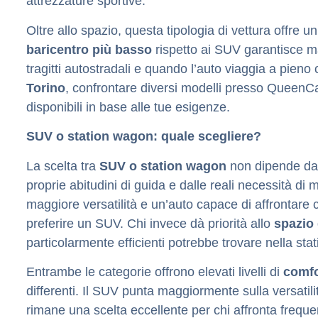
attrezzature sportive.
Oltre allo spazio, questa tipologia di vettura offre u
baricentro più basso
rispetto ai SUV garantisce mag
tragitti autostradali e quando l’auto viaggia a pieno 
Torino
, confrontare diversi modelli presso QueenCar 
disponibili in base alle tue esigenze.
SUV o station wagon: quale scegliere?
La scelta tra
SUV o station wagon
non dipende da q
proprie abitudini di guida e dalle reali necessità di m
maggiore versatilità e un’auto capace di affrontare con
preferire un SUV. Chi invece dà priorità allo
spazio 
particolarmente efficienti potrebbe trovare nella sta
Entrambe le categorie offrono elevati livelli di
comfo
differenti. Il SUV punta maggiormente sulla versatil
rimane una scelta eccellente per chi affronta freque