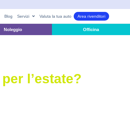
Blog
Servizi
Valuta la tua auto
Area rivenditori
Noleggio
Officina
per l’estate?