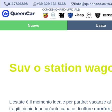
0117806898
+39 329 131 5668
info@queencar-auto
Nuovo
Usato
Suv o station wago
L’estate è il momento ideale per partire: vacanze al
tragitti richiedono un’auto capace di offrire
comfort