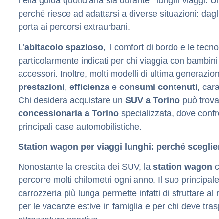
nella guida quotidiana sia durante i lunghi viaggi.
Un
perché riesce ad adattarsi a diverse situazioni: dagli 
porta ai percorsi extraurbani.
L’
abitacolo spazioso
, il comfort di bordo e le tec
particolarmente indicati per chi viaggia con bambin
accessori. Inoltre, molti modelli di ultima generazion
prestazioni
,
efficienza
e
consumi contenuti
, cara
Chi desidera acquistare un
SUV a Torino
può trova
concessionaria a Torino
specializzata, dove confro
principali case automobilistiche.
Station wagon per viaggi lunghi: perché sceglie
Nonostante la crescita dei SUV, la
station wagon
c
percorre molti chilometri ogni anno.
Il suo principal
carrozzeria più lunga permette infatti di sfruttare a
per le vacanze estive in famiglia e per chi deve trasp