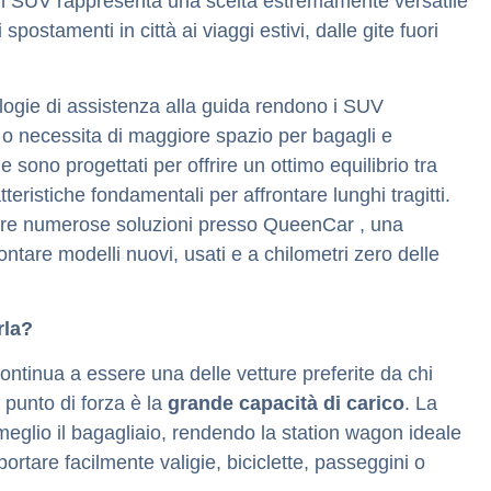
 SUV rappresenta una scelta estremamente versatile
spostamenti in città ai viaggi estivi, dalle gite fuori
nologie di assistenza alla guida rendono i SUV
i o necessita di maggiore spazio per bagagli e
e sono progettati per offrire un ottimo equilibrio tra
tteristiche fondamentali per affrontare lunghi tragitti.
re numerose soluzioni presso QueenCar , una
ntare modelli nuovi, usati e a chilometri zero delle
rla?
ontinua a essere una delle vetture preferite da chi
e punto di forza è la
grande capacità di carico
. La
l meglio il bagagliaio, rendendo la station wagon ideale
ortare facilmente valigie, biciclette, passeggini o