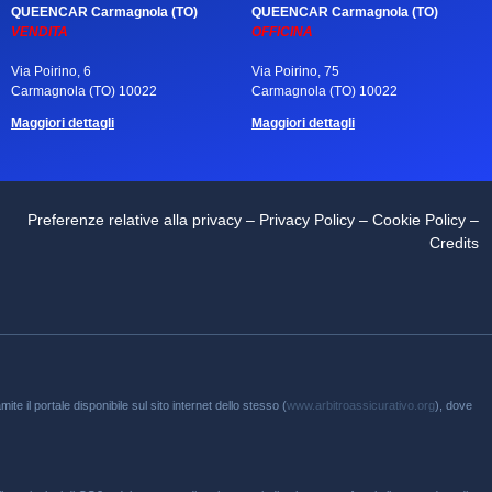
QUEENCAR Carmagnola (TO)
QUEENCAR Carmagnola (TO)
VENDITA
OFFICINA
Via Poirino, 6
Via Poirino, 75
Carmagnola (TO) 10022
Carmagnola (TO) 10022
Maggiori dettagli
Maggiori dettagli
Preferenze relative alla privacy
–
Privacy Policy
–
Cookie Policy
–
Credits
te il portale disponibile sul sito internet dello stesso (
www.arbitroassicurativo.org
), dove