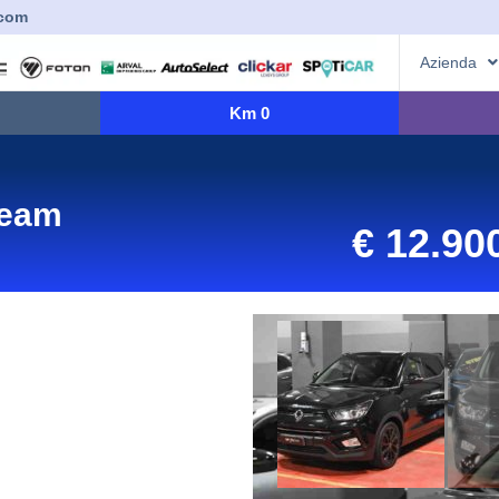
.com
Azienda
Km 0
ream
€
12.90
L
c
c