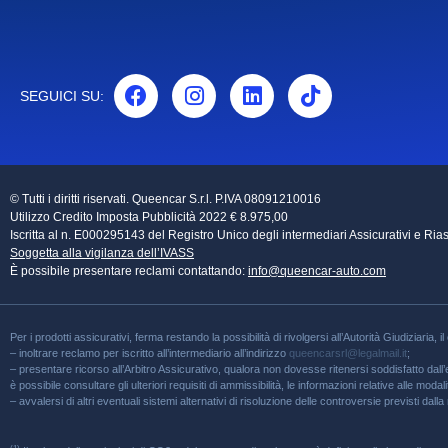
SEGUICI SU:
© Tutti i diritti riservati. Queencar S.r.l. P.IVA 08091210016
Utilizzo Credito Imposta Pubblicità 2022 € 8.975,00
Iscritta al n. E000295143 del Registro Unico degli intermediari Assicurativi e Riass
Soggetta alla vigilanza dell’IVASS
È possibile presentare reclami contattando:
info@queencar-auto.com
Per i prodotti assicurativi, ferma restando la possibilità di rivolgersi all’Autorità Giudiziaria, i
– inoltrare reclamo per iscritto all’intermediario all’indirizzo
queencarsrl@legalmail.it
;
– presentare ricorso all’Arbitro Assicurativo, qualora non dovesse ritenersi soddisfatto dall’es
è possibile consultare gli ulteriori requisiti di ammissibilità, le informazioni relative alle moda
– avvalersi di altri eventuali sistemi alternativi di risoluzione delle controversie previsti dall