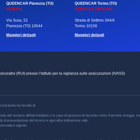
QUEENCAR Pianezza (TO)
QUEENCAR Torino (TO)
VENDITA
VENDITA E OFFICINA
Via Susa, 52
Strada di Settimo 344/A
Pianezza (TO) 10044
Torino 10156
Maggiori dettagli
Maggiori dettagli
icurativi (RUI) presso l’Istituto per la vigilanza sulle assicurazioni (IVASS)
l contraente ha facoltà di:
ito del reclamo all’intermediario o in caso di assenza di riscontro entro il termine di legge, trami
lità di presentazione del ricorso e ogni altra indicazione utile;
a normativa vigente.