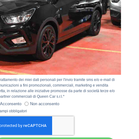
Dichiaro di aver letto l'Informativa privacy*
lio rimanere aggiornato su novità, sconti, promozioni e iniziative
merciali di Queen Car S.r.l.*
Acconsento
Non acconsento
trattamento dei miei dati personali per l'invio tramite sms e/o e-mail di
unicazioni a fini promozionali, commerciali, marketing e vendita
etta, in relazione alle iniziative promosse da parte di società terze e/o
partner commerciali di Queen Car s.r.l.*
Acconsento
Non acconsento
ampi obbligatori