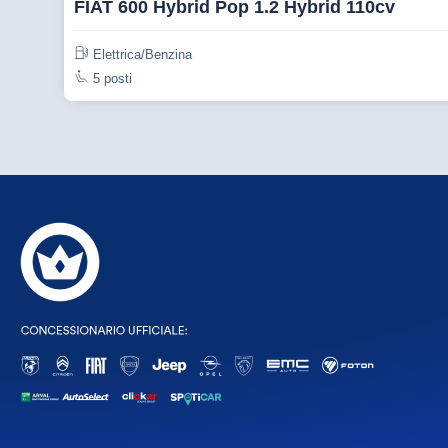
FIAT 600 Hybrid Pop 1.2 Hybrid 110cv
Elettrica/Benzina
5 posti