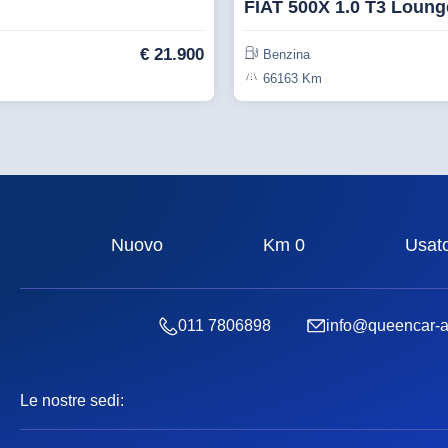
FIAT 500X 1.0 T3 Loun
€
21.900
Benzina
66163 Km
Nuovo
Km 0
Usat
011 7806898
info@queencar-
Le nostre sedi: