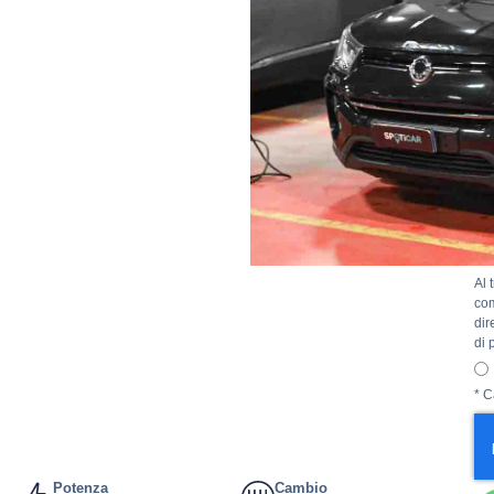
Vog
com
Al 
com
dir
di 
* C
Potenza
Cambio