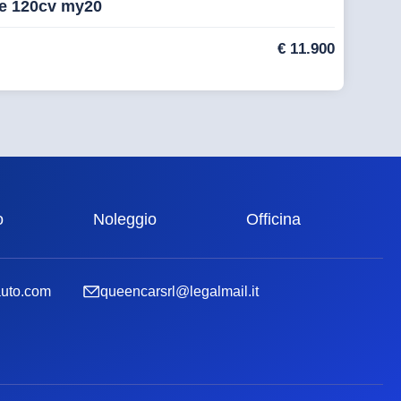
ge 120cv my20
€
11.900
o
Noleggio
Officina
auto.com
queencarsrl@legalmail.it