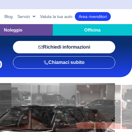
Blog
Servizi
Valuta la tua auto
Area rivenditori
Noleggio
Officina
Richiedi informazioni
0
Chiamaci subito
asciaci i tuoi dati e verrai
ontattato dalla tua
oncessionaria