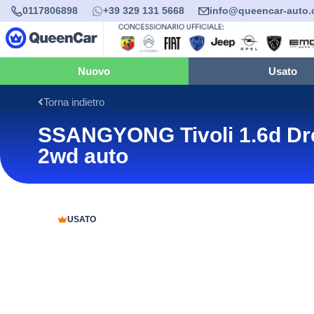
0117806898
+39 329 131 5668
info@queencar-auto
Nuovo
Usato
Torna indietro
SSANGYONG Tivoli 1.6d D
2wd auto
USATO