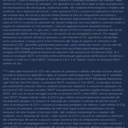
del veicolo. I valori di omologazione di CO2 e consumo di carburante potrebbero non riflettere i valori
effettivi di CO2 e consumo di carburante, che dipendono da molti fattori legati (a titolo esemplificativo
ma non esaustivo) allo stile di guida, al percorso scelto, alle condizioni meteorologiche e stradali e alle
condizioni, uso e dotazione del veicolo. I valori riportati di CO2 e consumo di carburante si riferiscono
alla versione base del veicolo e possono variare durante la fase di configurazione successiva a
seconda del tipo di equipaggiamento e / o delle dimensioni degli pneumatici che verranno selezionati. I
valori di CO2 e il consumo di carburante del veicolo configurato non sono definitivi e possono variare a
seguito di cambiamenti nel ciclo produttivo; valori più aggiornati saranno disponibili presso il
concessionario prescelto. In ogni caso, i valori ufficiali di CO2 e il consumo di carburante del veicolo
acquistato dal cliente verranno forniti con i documenti che accompagnano il veicolo. Per maggiori
informazioni sui consumi ufficiali di carburante e sulle emissioni di CO₂ specifiche e ufficiali delle
nuove autovetture, si prega anche di fare riferimento alla “Guida al risparmio di carburante e alle
emissioni di C02”, disponibile gratuitamente presso tutti i punti vendita del veicolo e sul sito web del
Ministero dello Sviluppo Economico (https://www.mise.gov.it/index.php/it/energia/efficienza-
energetica?id=2034948-guida-al-risparmio-di-carburanti-e-alle-emissioni-di-c02-edizione-2016). Se il
motore è omologato WLTP, ai fini della verifica dell’eventuale applicazione dell’Ecotassa / Ecobonus vi
invitiamo a verificare il valore NEDC “Emissioni di CO 2” e la “Tabella consumi ed emissioni NEDC”
riportati nel sito.
(2)
Il valore delle emissioni di CO2 e del consumo di carburante è definito sulla base di prove ufficiali
secondo le disposizioni applicabili in vigore al momento dell’omologazione. A partire dal 1° settembre
2018, i veicoli nuovi sono omologati ai sensi della procedura di prova WLTP (Worldwide Harmonized
Light Vehicles Test Procedure). La procedura WLTP sostituisce il ciclo NEDC, la procedura di prova
precedentemente utilizzata. Date le condizioni di prova più realistiche, il consumo di carburante e le
emissioni di CO2 misurate secondo il WLTP sono generalmente superiori a quelle misurate secondo il
NEDC. Nel caso di veicoli omologati secondo la normativa WLTP, i valori NEDC indicati derivano dai
valori WLTP. Vengono indicati i valori di CO2 (il gas a effetto serra principalmente responsabile del
riscaldamento globale) e di consumo di carburante per consentire il confronto dei dati del veicolo. I
valori di omologazione di CO2 e consumo di carburante potrebbero non riflettere i valori effettivi di CO2
e consumo di carburante, che dipendono da molti fattori legati (a titolo esemplificativo ma non
esaustivo) allo stile di guida, al percorso scelto, alle condizioni meteorologiche e stradali e alle
condizioni, uso e dotazione del veicolo. I valori riportati di CO2 e consumo di carburante si riferiscono
alla versione base del veicolo e possono variare durante la fase di configurazione successiva a
seconda del tipo di equipaggiamento e / o delle dimensioni degli pneumatici che verranno selezionati. I
valori di CO2 e il consumo di carburante del veicolo configurato non sono definitivi e possono variare a