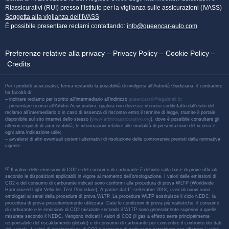
Riassicurativi (RUI) presso l’Istituto per la vigilanza sulle assicurazioni (IVASS)
Soggetta alla vigilanza dell’IVASS
È possibile presentare reclami contattando:
info@queencar-auto.com
Preferenze relative alla privacy
–
Privacy Policy
–
Cookie Policy
–
Credits
Per i prodotti assicurativi, ferma restando la possibilità di rivolgersi all’Autorità Giudiziaria, il contraente
ha facoltà di:
– inoltrare reclamo per iscritto all’intermediario all’indirizzo
queencarsrl@legalmail.it
;
– presentare ricorso all’Arbitro Assicurativo, qualora non dovesse ritenersi soddisfatto dall’esito del
reclamo all’intermediario o in caso di assenza di riscontro entro il termine di legge, tramite il portale
disponibile sul sito internet dello stesso (
www.arbitroassicurativo.org
), dove è possibile consultare gli
ulteriori requisiti di ammissibilità, le informazioni relative alle modalità di presentazione del ricorso e
ogni altra indicazione utile;
– avvalersi di altri eventuali sistemi alternativi di risoluzione delle controversie previsti dalla normativa
vigente.
(1)
Il valore delle emissioni di CO2 e del consumo di carburante è definito sulla base di prove ufficiali
secondo le disposizioni applicabili in vigore al momento dell’omologazione. I valori delle emissioni di
CO2 e del consumo di carburante indicati sono conformi alla procedura di prova WLTP (Worldwide
Harmonized Light Vehicles Test Procedure). A partire dal 1° settembre 2018, i veicoli nuovi sono
omologati ai sensi della procedura di prova WLTP. La procedura WLTP sostituisce il ciclo NEDC, la
procedura di prova precedentemente utilizzata. Date le condizioni di prova più realistiche, il consumo
di carburante e le emissioni di CO2 misurate secondo il WLTP sono generalmente superiori a quelle
misurate secondo il NEDC. Vengono indicati i valori di CO2 (il gas a effetto serra principalmente
responsabile del riscaldamento globale) e di consumo di carburante per consentire il confronto dei dati