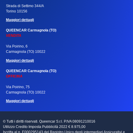
Strada di Settimo 344/A
Torino 10156
Maggiori dettagli
QUEENCAR Carmagnola (TO)
VENDITA
Via Poirino, 6
Carmagnola (TO) 10022
Maggiori dettagli
QUEENCAR Carmagnola (TO)
OFFICINA
Via Poirino, 75
Carmagnola (TO) 10022
Maggiori dettagli
© Tutti i diritti riservati. Queencar S.r.l. P.IVA 08091210016
Utilizzo Credito Imposta Pubblicità 2022 € 8.975,00
Iscritta al n. E000295143 del Registro Unico degli intermediari Assicurativi e