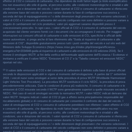
effettivi di CO2 e consumo di carburante, che dipendono da molti fattori legati (a titolo esemplificativo
ma non esaustivo) allo stile di guida, al percorso scelto, alle condizioni meteorologiche e stradali e alle
condizioni, uso e dotazione del veicolo. I valori riportati di CO2 e consumo di carburante si riferiscono
alla versione base del veicolo e possono variare durante la fase di configurazione successiva a
seconda del tipo di equipaggiamento e / o delle dimensioni degli pneumatici che verranno selezionati. I
valori di CO2 e il consumo di carburante del veicolo configurato non sono definitivi e possono variare a
seguito di cambiamenti nel ciclo produttivo; valori più aggiornati saranno disponibili presso il
concessionario prescelto. In ogni caso, i valori ufficiali di CO2 e il consumo di carburante del veicolo
acquistato dal cliente verranno forniti con i documenti che accompagnano il veicolo. Per maggiori
informazioni sui consumi ufficiali di carburante e sulle emissioni di CO₂ specifiche e ufficiali delle
nuove autovetture, si prega anche di fare riferimento alla “Guida al risparmio di carburante e alle
emissioni di C02”, disponibile gratuitamente presso tutti i punti vendita del veicolo e sul sito web del
Ministero dello Sviluppo Economico (https://www.mise.gov.it/index.php/it/energia/efficienza-
energetica?id=2034948-guida-al-risparmio-di-carburanti-e-alle-emissioni-di-c02-edizione-2016). Se il
motore è omologato WLTP, ai fini della verifica dell’eventuale applicazione dell’Ecotassa / Ecobonus vi
invitiamo a verificare il valore NEDC “Emissioni di CO 2” e la “Tabella consumi ed emissioni NEDC”
riportati nel sito.
(2)
Il valore delle emissioni di CO2 e del consumo di carburante è definito sulla base di prove ufficiali
secondo le disposizioni applicabili in vigore al momento dell’omologazione. A partire dal 1° settembre
2018, i veicoli nuovi sono omologati ai sensi della procedura di prova WLTP (Worldwide Harmonized
Light Vehicles Test Procedure). La procedura WLTP sostituisce il ciclo NEDC, la procedura di prova
precedentemente utilizzata. Date le condizioni di prova più realistiche, il consumo di carburante e le
emissioni di CO2 misurate secondo il WLTP sono generalmente superiori a quelle misurate secondo il
NEDC. Nel caso di veicoli omologati secondo la normativa WLTP, i valori NEDC indicati derivano dai
valori WLTP. Vengono indicati i valori di CO2 (il gas a effetto serra principalmente responsabile del
riscaldamento globale) e di consumo di carburante per consentire il confronto dei dati del veicolo. I
valori di omologazione di CO2 e consumo di carburante potrebbero non riflettere i valori effettivi di CO2
e consumo di carburante, che dipendono da molti fattori legati (a titolo esemplificativo ma non
esaustivo) allo stile di guida, al percorso scelto, alle condizioni meteorologiche e stradali e alle
condizioni, uso e dotazione del veicolo. I valori riportati di CO2 e consumo di carburante si riferiscono
alla versione base del veicolo e possono variare durante la fase di configurazione successiva a
seconda del tipo di equipaggiamento e / o delle dimensioni degli pneumatici che verranno selezionati. I
valori di CO2 e il consumo di carburante del veicolo configurato non sono definitivi e possono variare a
seguito di cambiamenti nel ciclo produttivo; valori più aggiornati saranno disponibili presso il