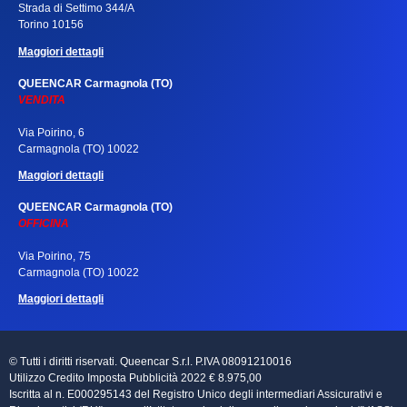
Strada di Settimo 344/A
Torino 10156
Maggiori dettagli
QUEENCAR Carmagnola (TO)
VENDITA
Via Poirino, 6
Carmagnola (TO) 10022
Maggiori dettagli
QUEENCAR Carmagnola (TO)
OFFICINA
Via Poirino, 75
Carmagnola (TO) 10022
Maggiori dettagli
© Tutti i diritti riservati. Queencar S.r.l. P.IVA 08091210016
Utilizzo Credito Imposta Pubblicità 2022 € 8.975,00
Iscritta al n. E000295143 del Registro Unico degli intermediari Assicurativi e