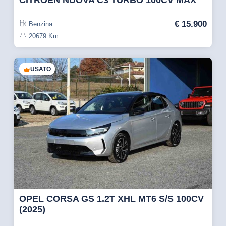
CITROEN NUOVA C3 TURBO 100CV MAX
€
15.900
Benzina
20679 Km
USATO
OPEL CORSA GS 1.2T XHL MT6 S/S 100CV
(2025)