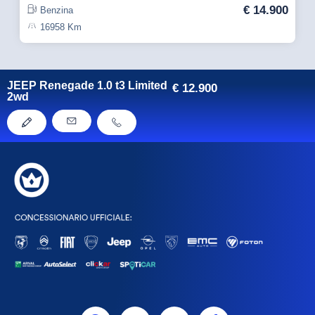
€
14.900
Benzina
16958 Km
JEEP Renegade 1.0 t3 Limited
€
12.900
2wd