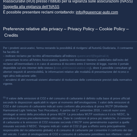
Riassicurativi (RUI) presso l’Istituto per la vigilanza sulle assicurazioni (IVASS)
Soggetta alla vigilanza dell’IVASS
È possibile presentare reclami contattando:
info@queencar-auto.com
Preferenze relative alla privacy
–
Privacy Policy
–
Cookie Policy
–
Credits
Per i prodotti assicurativi, ferma restando la possibilità di rivolgersi all’Autorità Giudiziaria, il contraente
ha facoltà di:
– inoltrare reclamo per iscritto all’intermediario all’indirizzo
queencarsrl@legalmail.it
;
– presentare ricorso all’Arbitro Assicurativo, qualora non dovesse ritenersi soddisfatto dall’esito del
reclamo all’intermediario o in caso di assenza di riscontro entro il termine di legge, tramite il portale
disponibile sul sito internet dello stesso (
www.arbitroassicurativo.org
), dove è possibile consultare gli
ulteriori requisiti di ammissibilità, le informazioni relative alle modalità di presentazione del ricorso e
ogni altra indicazione utile;
– avvalersi di altri eventuali sistemi alternativi di risoluzione delle controversie previsti dalla normativa
vigente.
(1)
Il valore delle emissioni di CO2 e del consumo di carburante è definito sulla base di prove ufficiali
secondo le disposizioni applicabili in vigore al momento dell’omologazione. I valori delle emissioni di
CO2 e del consumo di carburante indicati sono conformi alla procedura di prova WLTP (Worldwide
Harmonized Light Vehicles Test Procedure). A partire dal 1° settembre 2018, i veicoli nuovi sono
omologati ai sensi della procedura di prova WLTP. La procedura WLTP sostituisce il ciclo NEDC, la
procedura di prova precedentemente utilizzata. Date le condizioni di prova più realistiche, il consumo
di carburante e le emissioni di CO2 misurate secondo il WLTP sono generalmente superiori a quelle
misurate secondo il NEDC. Vengono indicati i valori di CO2 (il gas a effetto serra principalmente
responsabile del riscaldamento globale) e di consumo di carburante per consentire il confronto dei dati
del veicolo. I valori di omologazione di CO2 e consumo di carburante potrebbero non riflettere i valori