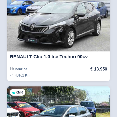
RENAULT Clio 1.0 tce Techno 90cv
€
13.950
Benzina
43161 Km
KM 0