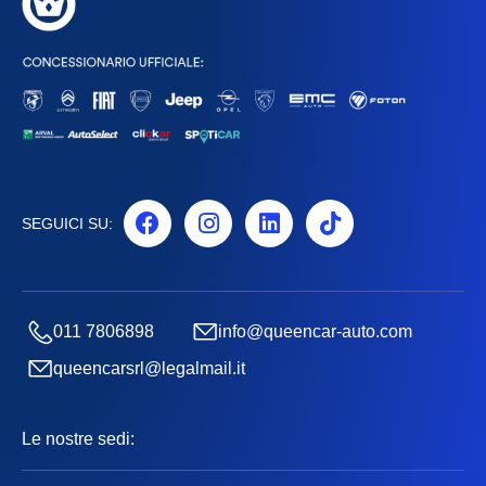
SEGUICI SU:
011 7806898
info@queencar-auto.com
queencarsrl@legalmail.it
Le nostre sedi: