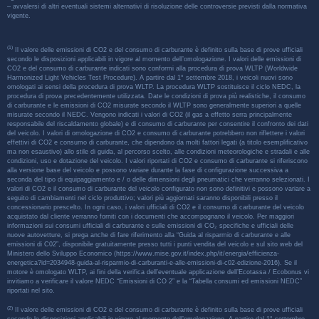
– avvalersi di altri eventuali sistemi alternativi di risoluzione delle controversie previsti dalla normativa
vigente.
(1)
Il valore delle emissioni di CO2 e del consumo di carburante è definito sulla base di prove ufficiali
secondo le disposizioni applicabili in vigore al momento dell’omologazione. I valori delle emissioni di
CO2 e del consumo di carburante indicati sono conformi alla procedura di prova WLTP (Worldwide
Harmonized Light Vehicles Test Procedure). A partire dal 1° settembre 2018, i veicoli nuovi sono
omologati ai sensi della procedura di prova WLTP. La procedura WLTP sostituisce il ciclo NEDC, la
procedura di prova precedentemente utilizzata. Date le condizioni di prova più realistiche, il consumo
di carburante e le emissioni di CO2 misurate secondo il WLTP sono generalmente superiori a quelle
misurate secondo il NEDC. Vengono indicati i valori di CO2 (il gas a effetto serra principalmente
responsabile del riscaldamento globale) e di consumo di carburante per consentire il confronto dei dati
del veicolo. I valori di omologazione di CO2 e consumo di carburante potrebbero non riflettere i valori
effettivi di CO2 e consumo di carburante, che dipendono da molti fattori legati (a titolo esemplificativo
ma non esaustivo) allo stile di guida, al percorso scelto, alle condizioni meteorologiche e stradali e alle
condizioni, uso e dotazione del veicolo. I valori riportati di CO2 e consumo di carburante si riferiscono
alla versione base del veicolo e possono variare durante la fase di configurazione successiva a
seconda del tipo di equipaggiamento e / o delle dimensioni degli pneumatici che verranno selezionati. I
valori di CO2 e il consumo di carburante del veicolo configurato non sono definitivi e possono variare a
seguito di cambiamenti nel ciclo produttivo; valori più aggiornati saranno disponibili presso il
concessionario prescelto. In ogni caso, i valori ufficiali di CO2 e il consumo di carburante del veicolo
acquistato dal cliente verranno forniti con i documenti che accompagnano il veicolo. Per maggiori
informazioni sui consumi ufficiali di carburante e sulle emissioni di CO₂ specifiche e ufficiali delle
nuove autovetture, si prega anche di fare riferimento alla “Guida al risparmio di carburante e alle
emissioni di C02”, disponibile gratuitamente presso tutti i punti vendita del veicolo e sul sito web del
Ministero dello Sviluppo Economico (https://www.mise.gov.it/index.php/it/energia/efficienza-
energetica?id=2034948-guida-al-risparmio-di-carburanti-e-alle-emissioni-di-c02-edizione-2016). Se il
motore è omologato WLTP, ai fini della verifica dell’eventuale applicazione dell’Ecotassa / Ecobonus vi
invitiamo a verificare il valore NEDC “Emissioni di CO 2” e la “Tabella consumi ed emissioni NEDC”
riportati nel sito.
(2)
Il valore delle emissioni di CO2 e del consumo di carburante è definito sulla base di prove ufficiali