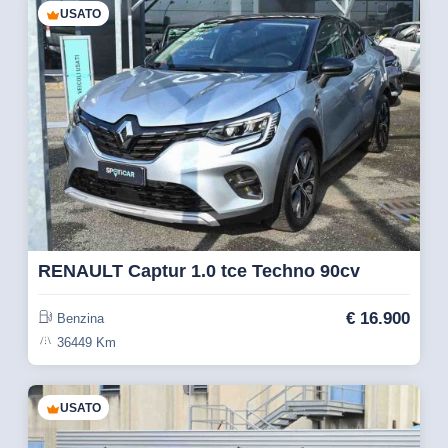
USATO
RENAULT Captur 1.0 tce Techno 90cv
€
16.900
Benzina
36449 Km
USATO