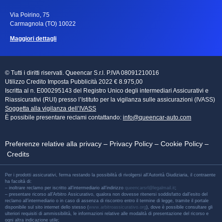
Via Poirino, 75
Carmagnola (TO) 10022
Maggiori dettagli
© Tutti i diritti riservati. Queencar S.r.l. P.IVA 08091210016
Utilizzo Credito Imposta Pubblicità 2022 € 8.975,00
Iscritta al n. E000295143 del Registro Unico degli intermediari Assicurativi e
Riassicurativi (RUI) presso l’Istituto per la vigilanza sulle assicurazioni (IVASS)
Soggetta alla vigilanza dell’IVASS
È possibile presentare reclami contattando:
info@queencar-auto.com
Preferenze relative alla privacy
–
Privacy Policy
–
Cookie Policy
–
Credits
Per i prodotti assicurativi, ferma restando la possibilità di rivolgersi all’Autorità Giudiziaria, il contraente
ha facoltà di:
– inoltrare reclamo per iscritto all’intermediario all’indirizzo
queencarsrl@legalmail.it
;
– presentare ricorso all’Arbitro Assicurativo, qualora non dovesse ritenersi soddisfatto dall’esito del
reclamo all’intermediario o in caso di assenza di riscontro entro il termine di legge, tramite il portale
disponibile sul sito internet dello stesso (
www.arbitroassicurativo.org
), dove è possibile consultare gli
ulteriori requisiti di ammissibilità, le informazioni relative alle modalità di presentazione del ricorso e
ogni altra indicazione utile;