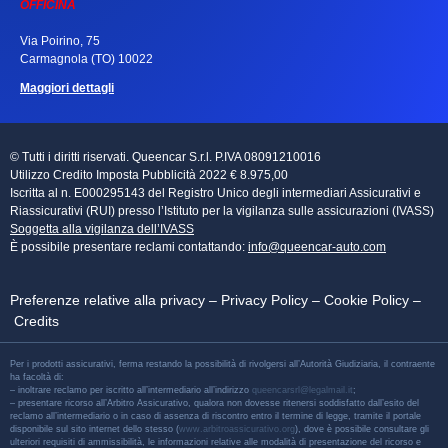
OFFICINA
Via Poirino, 75
Carmagnola (TO) 10022
Maggiori dettagli
© Tutti i diritti riservati. Queencar S.r.l. P.IVA 08091210016
Utilizzo Credito Imposta Pubblicità 2022 € 8.975,00
Iscritta al n. E000295143 del Registro Unico degli intermediari Assicurativi e
Riassicurativi (RUI) presso l’Istituto per la vigilanza sulle assicurazioni (IVASS)
Soggetta alla vigilanza dell’IVASS
È possibile presentare reclami contattando:
info@queencar-auto.com
Preferenze relative alla privacy
–
Privacy Policy
–
Cookie Policy
–
Credits
Per i prodotti assicurativi, ferma restando la possibilità di rivolgersi all’Autorità Giudiziaria, il contraente
ha facoltà di:
– inoltrare reclamo per iscritto all’intermediario all’indirizzo
queencarsrl@legalmail.it
;
– presentare ricorso all’Arbitro Assicurativo, qualora non dovesse ritenersi soddisfatto dall’esito del
reclamo all’intermediario o in caso di assenza di riscontro entro il termine di legge, tramite il portale
disponibile sul sito internet dello stesso (
www.arbitroassicurativo.org
), dove è possibile consultare gli
ulteriori requisiti di ammissibilità, le informazioni relative alle modalità di presentazione del ricorso e