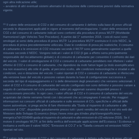
ogni altra indicazione utile;
– avvalersi di altri eventuali sistemi alternativi di risoluzione delle controversie previsti dalla normativa
vigente.
(1)
Il valore delle emissioni di CO2 e del consumo di carburante è definito sulla base di prove ufficiali
secondo le disposizioni applicabili in vigore al momento dell’omologazione. I valori delle emissioni di
CO2 e del consumo di carburante indicati sono conformi alla procedura di prova WLTP (Worldwide
Harmonized Light Vehicles Test Procedure). A partire dal 1° settembre 2018, i veicoli nuovi sono
omologati ai sensi della procedura di prova WLTP. La procedura WLTP sostituisce il ciclo NEDC, la
procedura di prova precedentemente utilizzata. Date le condizioni di prova più realistiche, il consumo
di carburante e le emissioni di CO2 misurate secondo il WLTP sono generalmente superiori a quelle
misurate secondo il NEDC. Vengono indicati i valori di CO2 (il gas a effetto serra principalmente
responsabile del riscaldamento globale) e di consumo di carburante per consentire il confronto dei dati
del veicolo. I valori di omologazione di CO2 e consumo di carburante potrebbero non riflettere i valori
effettivi di CO2 e consumo di carburante, che dipendono da molti fattori legati (a titolo esemplificativo
ma non esaustivo) allo stile di guida, al percorso scelto, alle condizioni meteorologiche e stradali e alle
condizioni, uso e dotazione del veicolo. I valori riportati di CO2 e consumo di carburante si riferiscono
alla versione base del veicolo e possono variare durante la fase di configurazione successiva a
seconda del tipo di equipaggiamento e / o delle dimensioni degli pneumatici che verranno selezionati. I
valori di CO2 e il consumo di carburante del veicolo configurato non sono definitivi e possono variare a
seguito di cambiamenti nel ciclo produttivo; valori più aggiornati saranno disponibili presso il
concessionario prescelto. In ogni caso, i valori ufficiali di CO2 e il consumo di carburante del veicolo
acquistato dal cliente verranno forniti con i documenti che accompagnano il veicolo. Per maggiori
informazioni sui consumi ufficiali di carburante e sulle emissioni di CO₂ specifiche e ufficiali delle
nuove autovetture, si prega anche di fare riferimento alla “Guida al risparmio di carburante e alle
emissioni di C02”, disponibile gratuitamente presso tutti i punti vendita del veicolo e sul sito web del
Ministero dello Sviluppo Economico (https://www.mise.gov.it/index.php/it/energia/efficienza-
energetica?id=2034948-guida-al-risparmio-di-carburanti-e-alle-emissioni-di-c02-edizione-2016). Se il
motore è omologato WLTP, ai fini della verifica dell’eventuale applicazione dell’Ecotassa / Ecobonus vi
invitiamo a verificare il valore NEDC “Emissioni di CO 2” e la “Tabella consumi ed emissioni NEDC”
riportati nel sito.
(2)
Il valore delle emissioni di CO2 e del consumo di carburante è definito sulla base di prove ufficiali