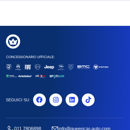
SEGUICI SU:
011 7806898
info@queencar-auto.com