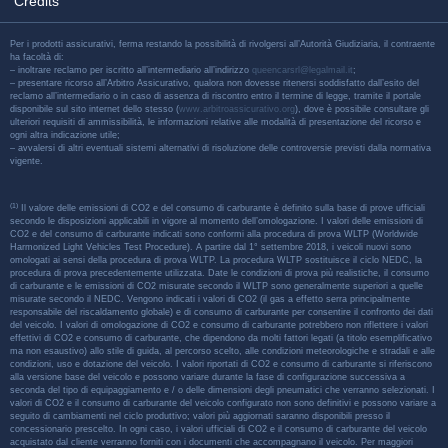
Credits
Per i prodotti assicurativi, ferma restando la possibilità di rivolgersi all’Autorità Giudiziaria, il contraente
ha facoltà di:
– inoltrare reclamo per iscritto all’intermediario all’indirizzo
queencarsrl@legalmail.it
;
– presentare ricorso all’Arbitro Assicurativo, qualora non dovesse ritenersi soddisfatto dall’esito del
reclamo all’intermediario o in caso di assenza di riscontro entro il termine di legge, tramite il portale
disponibile sul sito internet dello stesso (
www.arbitroassicurativo.org
), dove è possibile consultare gli
ulteriori requisiti di ammissibilità, le informazioni relative alle modalità di presentazione del ricorso e
ogni altra indicazione utile;
– avvalersi di altri eventuali sistemi alternativi di risoluzione delle controversie previsti dalla normativa
vigente.
(1)
Il valore delle emissioni di CO2 e del consumo di carburante è definito sulla base di prove ufficiali
secondo le disposizioni applicabili in vigore al momento dell’omologazione. I valori delle emissioni di
CO2 e del consumo di carburante indicati sono conformi alla procedura di prova WLTP (Worldwide
Harmonized Light Vehicles Test Procedure). A partire dal 1° settembre 2018, i veicoli nuovi sono
omologati ai sensi della procedura di prova WLTP. La procedura WLTP sostituisce il ciclo NEDC, la
procedura di prova precedentemente utilizzata. Date le condizioni di prova più realistiche, il consumo
di carburante e le emissioni di CO2 misurate secondo il WLTP sono generalmente superiori a quelle
misurate secondo il NEDC. Vengono indicati i valori di CO2 (il gas a effetto serra principalmente
responsabile del riscaldamento globale) e di consumo di carburante per consentire il confronto dei dati
del veicolo. I valori di omologazione di CO2 e consumo di carburante potrebbero non riflettere i valori
effettivi di CO2 e consumo di carburante, che dipendono da molti fattori legati (a titolo esemplificativo
ma non esaustivo) allo stile di guida, al percorso scelto, alle condizioni meteorologiche e stradali e alle
condizioni, uso e dotazione del veicolo. I valori riportati di CO2 e consumo di carburante si riferiscono
alla versione base del veicolo e possono variare durante la fase di configurazione successiva a
seconda del tipo di equipaggiamento e / o delle dimensioni degli pneumatici che verranno selezionati. I
valori di CO2 e il consumo di carburante del veicolo configurato non sono definitivi e possono variare a
seguito di cambiamenti nel ciclo produttivo; valori più aggiornati saranno disponibili presso il
concessionario prescelto. In ogni caso, i valori ufficiali di CO2 e il consumo di carburante del veicolo
acquistato dal cliente verranno forniti con i documenti che accompagnano il veicolo. Per maggiori