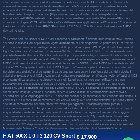
informazioni sui consumi ufficiali di carburante e sulle emissioni di CO₂ specifiche e ufficiali delle
nuove autovetture, si prega anche di fare riferimento alla “Guida al risparmio di carburante e alle
emissioni di C02”, disponibile gratuitamente presso tutti i punti vendita del veicolo e sul sito web del
Ministero dello Sviluppo Economico (https://www.mise.gov.it/index.php/it/energia/efficienza-
energetica?id=2034948-guida-al-risparmio-di-carburanti-e-alle-emissioni-di-c02-edizione-2016). Se il
motore è omologato WLTP, ai fini della verifica dell’eventuale applicazione dell’Ecotassa / Ecobonus vi
invitiamo a verificare il valore NEDC “Emissioni di CO 2” e la “Tabella consumi ed emissioni NEDC”
riportati nel sito.
(2)
Il valore delle emissioni di CO2 e del consumo di carburante è definito sulla base di prove ufficiali
secondo le disposizioni applicabili in vigore al momento dell’omologazione. A partire dal 1° settembre
2018, i veicoli nuovi sono omologati ai sensi della procedura di prova WLTP (Worldwide Harmonized
Light Vehicles Test Procedure). La procedura WLTP sostituisce il ciclo NEDC, la procedura di prova
precedentemente utilizzata. Date le condizioni di prova più realistiche, il consumo di carburante e le
emissioni di CO2 misurate secondo il WLTP sono generalmente superiori a quelle misurate secondo il
NEDC. Nel caso di veicoli omologati secondo la normativa WLTP, i valori NEDC indicati derivano dai
valori WLTP. Vengono indicati i valori di CO2 (il gas a effetto serra principalmente responsabile del
riscaldamento globale) e di consumo di carburante per consentire il confronto dei dati del veicolo. I
valori di omologazione di CO2 e consumo di carburante potrebbero non riflettere i valori effettivi di CO2
e consumo di carburante, che dipendono da molti fattori legati (a titolo esemplificativo ma non
esaustivo) allo stile di guida, al percorso scelto, alle condizioni meteorologiche e stradali e alle
condizioni, uso e dotazione del veicolo. I valori riportati di CO2 e consumo di carburante si riferiscono
alla versione base del veicolo e possono variare durante la fase di configurazione successiva a
seconda del tipo di equipaggiamento e / o delle dimensioni degli pneumatici che verranno selezionati. I
valori di CO2 e il consumo di carburante del veicolo configurato non sono definitivi e possono variare a
seguito di cambiamenti nel ciclo produttivo; valori più aggiornati saranno disponibili presso il
concessionario prescelto. In ogni caso, i valori ufficiali di CO2 e il consumo di carburante del veicolo
acquistato dal cliente verranno forniti con i documenti che accompagnano il veicolo. Per maggiori
informazioni sui consumi ufficiali di carburante e sulle emissioni di CO₂ specifiche e ufficiali delle
nuove autovetture, si prega anche di fare riferimento alla “Guida al risparmio di carburante e alle
emissioni di C02”, disponibile gratuitamente presso tutti i punti vendita del veicolo e sul sito web del
Ministero dello Sviluppo Economico (https://www.mise.gov.it/index.php/it/energia/efficienza-
energetica?id=2034948-guida-al-risparmio-di-carburanti-e-alle-emissioni-di-c02-edizione-2016). Se il
FIAT 500X 1.0 T3 120 CV Sport
€
17.900
motore è omologato WLTP, ai fini della verifica dell’eventuale applicazione dell’Ecotassa / Ecobonus vi