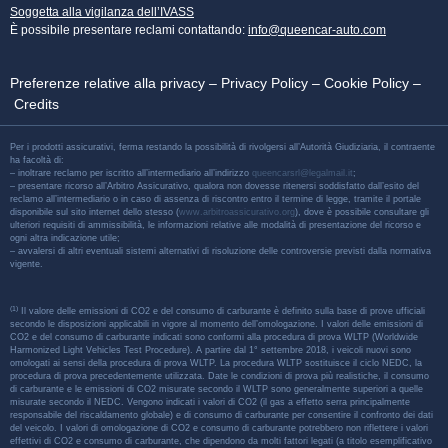
Soggetta alla vigilanza dell’IVASS
È possibile presentare reclami contattando:
info@queencar-auto.com
Preferenze relative alla privacy
–
Privacy Policy
–
Cookie Policy
–
Credits
Per i prodotti assicurativi, ferma restando la possibilità di rivolgersi all’Autorità Giudiziaria, il contraente
ha facoltà di:
– inoltrare reclamo per iscritto all’intermediario all’indirizzo
queencarsrl@legalmail.it
;
– presentare ricorso all’Arbitro Assicurativo, qualora non dovesse ritenersi soddisfatto dall’esito del
reclamo all’intermediario o in caso di assenza di riscontro entro il termine di legge, tramite il portale
disponibile sul sito internet dello stesso (
www.arbitroassicurativo.org
), dove è possibile consultare gli
ulteriori requisiti di ammissibilità, le informazioni relative alle modalità di presentazione del ricorso e
ogni altra indicazione utile;
– avvalersi di altri eventuali sistemi alternativi di risoluzione delle controversie previsti dalla normativa
vigente.
(1)
Il valore delle emissioni di CO2 e del consumo di carburante è definito sulla base di prove ufficiali
secondo le disposizioni applicabili in vigore al momento dell’omologazione. I valori delle emissioni di
CO2 e del consumo di carburante indicati sono conformi alla procedura di prova WLTP (Worldwide
Harmonized Light Vehicles Test Procedure). A partire dal 1° settembre 2018, i veicoli nuovi sono
omologati ai sensi della procedura di prova WLTP. La procedura WLTP sostituisce il ciclo NEDC, la
procedura di prova precedentemente utilizzata. Date le condizioni di prova più realistiche, il consumo
di carburante e le emissioni di CO2 misurate secondo il WLTP sono generalmente superiori a quelle
misurate secondo il NEDC. Vengono indicati i valori di CO2 (il gas a effetto serra principalmente
responsabile del riscaldamento globale) e di consumo di carburante per consentire il confronto dei dati
del veicolo. I valori di omologazione di CO2 e consumo di carburante potrebbero non riflettere i valori
effettivi di CO2 e consumo di carburante, che dipendono da molti fattori legati (a titolo esemplificativo