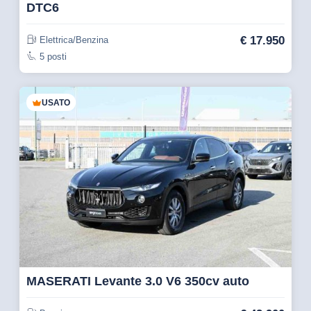
DTC6
€
17.950
Elettrica/Benzina
5 posti
USATO
MASERATI Levante 3.0 V6 350cv auto