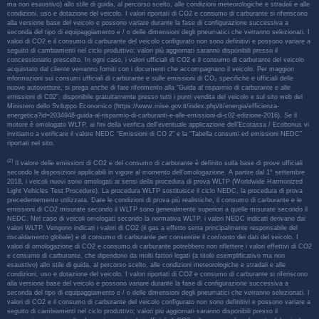
ma non esaustivo) allo stile di guida, al percorso scelto, alle condizioni meteorologiche e stradali e alle
condizioni, uso e dotazione del veicolo. I valori riportati di CO2 e consumo di carburante si riferiscono
alla versione base del veicolo e possono variare durante la fase di configurazione successiva a
seconda del tipo di equipaggiamento e / o delle dimensioni degli pneumatici che verranno selezionati. I
valori di CO2 e il consumo di carburante del veicolo configurato non sono definitivi e possono variare a
seguito di cambiamenti nel ciclo produttivo; valori più aggiornati saranno disponibili presso il
concessionario prescelto. In ogni caso, i valori ufficiali di CO2 e il consumo di carburante del veicolo
acquistato dal cliente verranno forniti con i documenti che accompagnano il veicolo. Per maggiori
informazioni sui consumi ufficiali di carburante e sulle emissioni di CO₂ specifiche e ufficiali delle
nuove autovetture, si prega anche di fare riferimento alla “Guida al risparmio di carburante e alle
emissioni di C02”, disponibile gratuitamente presso tutti i punti vendita del veicolo e sul sito web del
Ministero dello Sviluppo Economico (https://www.mise.gov.it/index.php/it/energia/efficienza-
energetica?id=2034948-guida-al-risparmio-di-carburanti-e-alle-emissioni-di-c02-edizione-2016). Se il
motore è omologato WLTP, ai fini della verifica dell’eventuale applicazione dell’Ecotassa / Ecobonus vi
invitiamo a verificare il valore NEDC “Emissioni di CO 2” e la “Tabella consumi ed emissioni NEDC”
riportati nel sito.
(2)
Il valore delle emissioni di CO2 e del consumo di carburante è definito sulla base di prove ufficiali
secondo le disposizioni applicabili in vigore al momento dell’omologazione. A partire dal 1° settembre
2018, i veicoli nuovi sono omologati ai sensi della procedura di prova WLTP (Worldwide Harmonized
Light Vehicles Test Procedure). La procedura WLTP sostituisce il ciclo NEDC, la procedura di prova
precedentemente utilizzata. Date le condizioni di prova più realistiche, il consumo di carburante e le
emissioni di CO2 misurate secondo il WLTP sono generalmente superiori a quelle misurate secondo il
NEDC. Nel caso di veicoli omologati secondo la normativa WLTP, i valori NEDC indicati derivano dai
valori WLTP. Vengono indicati i valori di CO2 (il gas a effetto serra principalmente responsabile del
riscaldamento globale) e di consumo di carburante per consentire il confronto dei dati del veicolo. I
valori di omologazione di CO2 e consumo di carburante potrebbero non riflettere i valori effettivi di CO2
e consumo di carburante, che dipendono da molti fattori legati (a titolo esemplificativo ma non
esaustivo) allo stile di guida, al percorso scelto, alle condizioni meteorologiche e stradali e alle
condizioni, uso e dotazione del veicolo. I valori riportati di CO2 e consumo di carburante si riferiscono
alla versione base del veicolo e possono variare durante la fase di configurazione successiva a
seconda del tipo di equipaggiamento e / o delle dimensioni degli pneumatici che verranno selezionati. I
valori di CO2 e il consumo di carburante del veicolo configurato non sono definitivi e possono variare a
seguito di cambiamenti nel ciclo produttivo; valori più aggiornati saranno disponibili presso il