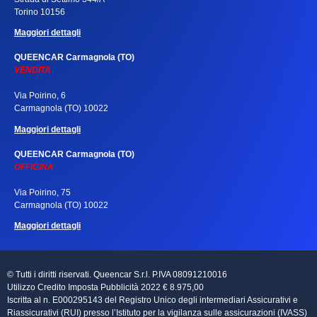
Torino 10156
Maggiori dettagli
QUEENCAR Carmagnola (TO)
VENDITA
Via Poirino, 6
Carmagnola (TO) 10022
Maggiori dettagli
QUEENCAR Carmagnola (TO)
OFFICINA
Via Poirino, 75
Carmagnola (TO) 10022
Maggiori dettagli
© Tutti i diritti riservati. Queencar S.r.l. P.IVA 08091210016
Utilizzo Credito Imposta Pubblicità 2022 € 8.975,00
Iscritta al n. E000295143 del Registro Unico degli intermediari Assicurativi e
Riassicurativi (RUI) presso l’Istituto per la vigilanza sulle assicurazioni (IVASS)