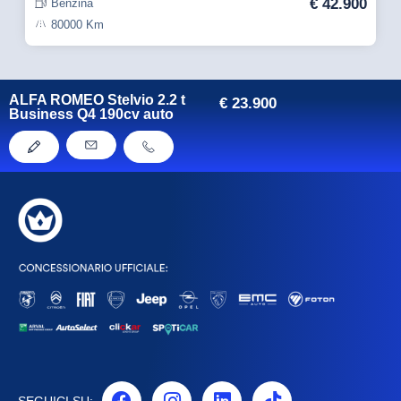
€
42.900
Benzina
80000 Km
ALFA ROMEO Stelvio 2.2 t
€
23.900
Business Q4 190cv auto
SEGUICI SU: