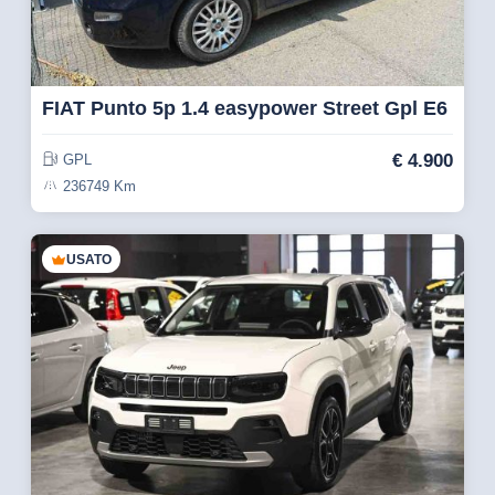
FIAT Punto 5p 1.4 easypower Street Gpl E6
€
4.900
GPL
236749 Km
USATO